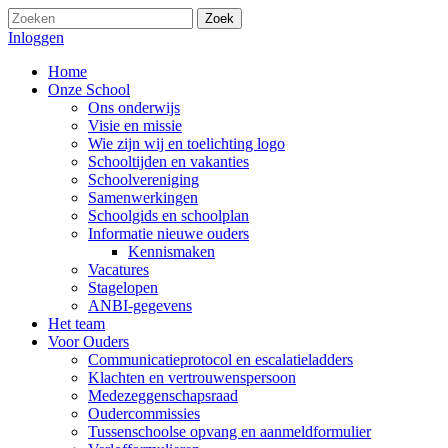
Zoek
Inloggen
Home
Onze School
Ons onderwijs
Visie en missie
Wie zijn wij en toelichting logo
Schooltijden en vakanties
Schoolvereniging
Samenwerkingen
Schoolgids en schoolplan
Informatie nieuwe ouders
Kennismaken
Vacatures
Stagelopen
ANBI-gegevens
Het team
Voor Ouders
Communicatieprotocol en escalatieladders
Klachten en vertrouwenspersoon
Medezeggenschapsraad
Oudercommissies
Tussenschoolse opvang en aanmeldformulier